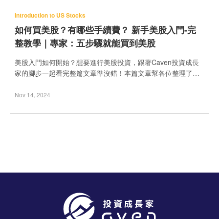
Introduction to US Stocks
如何買美股？有哪些手續費？ 新手美股入門-完
整教學｜專家：五步驟就能買到美股
美股入門如何開始？想要進行美股投資，跟著Caven投資成長
家的腳步一起看完整篇文章準沒錯！本篇文章幫各位整理了美
股投資優勢、怎麼買美股、美股交易規則、美股買賣教學、美
股投資推薦以及美股入門的常見問題。若想多了解美股投資相
Nov 14, 2024
關資訊，千萬別錯過Caven整理的美股開戶、美股ETF推薦、
比特幣現貨ETF是什麼兩篇文章