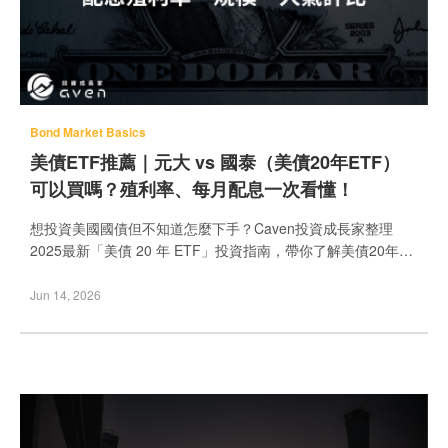
Bond Market Basics
美債ETF推薦｜元大 vs 國泰（美債20年ETF）
可以買嗎？殖利率、每月配息一次看懂！
想投資美國國債但不知道怎麼下手？Caven投資成長家整理
2025最新「美債 20 年 ETF」投資指南，帶你了解美債20年是
什麼、台灣有哪些美債ETF可以買，特別深入解析元大美債 20
年 ETF 與國泰美債 20 年 ETF 的差異與優缺點，無論你是台股
Jun 14, 2026
ETF族群或海外券商使用者都能快速掌握！新手想知道美債