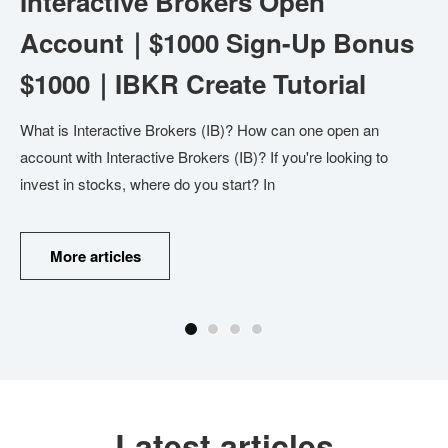
Interactive Brokers Open
Account｜$1000 Sign-Up Bonus
$1000｜IBKR Create Tutorial
What is Interactive Brokers (IB)? How can one open an
想
account with Interactive Brokers (IB)? If you're looking to
2
invest in stocks, where do you start? In
什
年
股
More articles
Latest articles