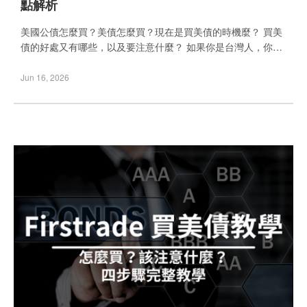
點解析
美國公債怎麼買？美債怎麼買？現在是買美債的時機麼？ 買美
債的好處又有哪些，以及要注意什麼？ 如果你是台灣人，你可
能還想知道台灣人要如何直接買美國公債？ 不用擔心這些我都
會在這篇文章中為你一一解說。 目錄 債券是什麼，買美債的好
Jun 16, 2026
處有哪些？ 買美債券的五大風險-可沒有無腦賺！ 美債不等於
美債ETF！小心誤導! 台