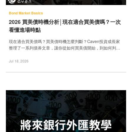
Bond Market Basics
2026 買美債時機分析│現在適合買美債嗎？一次
看懂進場時點
現在適合買美債嗎？買美債時機怎麼判斷？Caven投資成長家
整理了一系列債券文章，讓你從如何買美債開始，到如何判斷
買美債時機。本文將從利率循環、降息預期與市場反應三個面
向，完整解析買美債時機，並延伸說明不同投資方式的差異。
Jul 18, 2026
另外還有美債 ETF 推薦、台灣債券 ETF 推薦，幫助你在不同
市場環境下，做出更適合自己