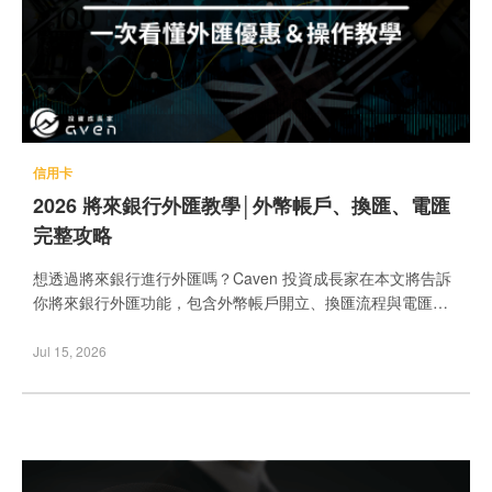
信用卡
2026 將來銀行外匯教學│外幣帳戶、換匯、電匯
完整攻略
想透過將來銀行進行外匯嗎？Caven 投資成長家在本文將告訴
你將來銀行外匯功能，包含外幣帳戶開立、換匯流程與電匯操
作。同時，還有最新的將來銀行開戶相關優惠，更有 LINE
Bank 開戶以及 LINE Bank 外匯參考文章，幫助你做簡單比
Jul 15, 2026
較，並找到最適合自己的外匯工具！ 目錄 將來銀行外匯是什
麼？ 2026