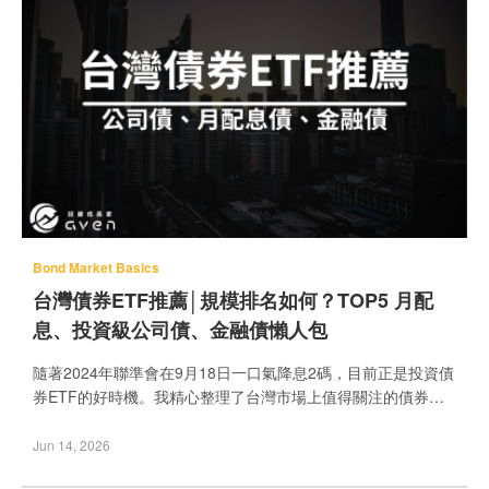
Bond Market Basics
台灣債券ETF推薦│規模排名如何？TOP5 月配
息、投資級公司債、金融債懶人包
隨著2024年聯準會在9月18日一口氣降息2碼，目前正是投資債
券ETF的好時機。我精心整理了台灣市場上值得關注的債券型
ETF，包括公司債ETF、金融債ETF以及月配息債券ETF，並對
它們的配息殖利率、規模排名和績效進行了詳細比較。 在公司
Jun 14, 2026
債ETF推薦中，我特別推薦了00751B 元大AAA至A公司債ETF