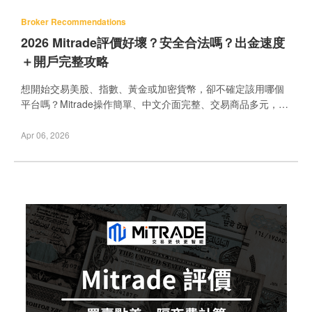
Broker Recommendations
2026 Mitrade評價好壞？安全合法嗎？出金速度
＋開戶完整攻略
想開始交易美股、指數、黃金或加密貨幣，卻不確定該用哪個
平台嗎？Mitrade操作簡單、中文介面完整、交易商品多元，更
提供穩定的出入金方式與註冊優惠。無論你是剛接觸金融投資
的新手，還是想嘗試 CFD（差價合約）槓桿操作的進階交易
Apr 06, 2026
者，Mitrade 都會是值得了解的選項。Caven投資成長家將帶你
一步步掌握 Mi