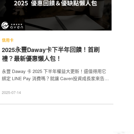
信用卡
2025永豐Daway卡下半年回饋！首刷
禮？最新優惠懶人包！
永豐 Daway 卡 2025 下半年權益大更新！還值得用它
綁定 LINE Pay 消費嗎？就讓 Caven投資成長家來告訴
你！本文彙整了最永豐Daway卡回饋懶人包，同時還
有永豐 Daway 卡申辦攻略、永豐 DAWHO 是什麼相關
2025-07-14
資訊，幫助你將回饋拿好拿滿！若你想挑選最適合自身
需求的行動支付回饋神卡，也能