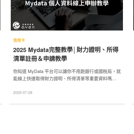
信用卡
2025 Mydata完整教學│財力證明、所得
清單註冊＆申請教學
你知道 MyData 平台可以讓你不用跑銀行或國稅局，就
能線上快速取得財力證明、所得清單等重要資料嗎？
MyData 是政府推出的「數位服務個人化資料自主運用
平台」，提供安全又便利的資料查詢與下載服務。
2025-07-28
Caven 投資成長家在本文整理MyData 使用教學，包含
註冊流程、身分驗證方式以及個人資料申請方法。不論
是