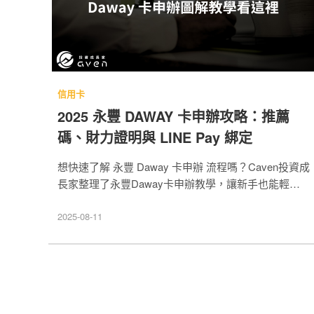
信用卡
2025 永豐 DAWAY 卡申辦攻略：推薦
碼、財力證明與 LINE Pay 綁定
想快速了解 永豐 Daway 卡申辦 流程嗎？Caven投資成
長家整理了永豐Daway卡申辦教學，讓新手也能輕鬆
上手。相較於玉山熊本熊卡、LINE Bank 快點卡等熱門
信用卡，永豐 Daway 卡回饋不僅優惠豐富，還能與永
2025-08-11
豐 DAWHO 數位帳戶搭配使用，享受更多理財彈性與
現金回饋。只需準備身份證明文件，依