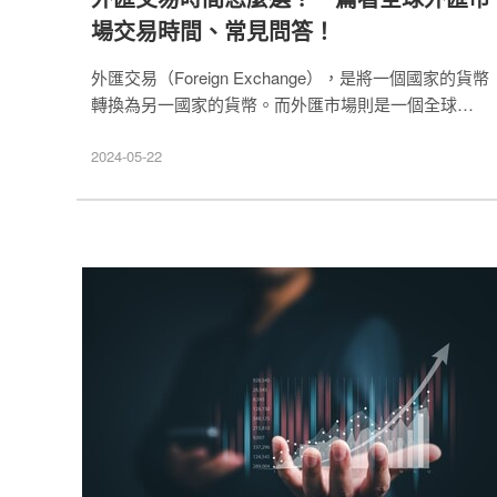
場交易時間、常見問答！
外匯交易（Foreign Exchange），是將一個國家的貨幣
轉換為另一國家的貨幣。而外匯市場則是一個全球市
場，確定了世界各地貨幣的匯率。外匯交易時間涉及全
球市場，因此擁有高流通性的投資特性，這篇文章將帶
2024-05-22
你快速認識外匯市場及如何投資。