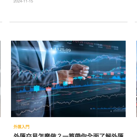
並了解不同外匯交易平台推薦資訊，幫助你建立紮實的
2024-11-15
外匯基礎知識。無論你是想增加收入、實現財務自由，
都能跟著 Caven 的腳步輕鬆學習！
外匯入門
外匯交易怎麼做？一篇帶你全面了解外匯