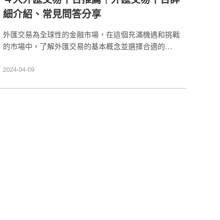
細介紹、常見問答分享
外匯交易為全球性的金融市場，在這個充滿機遇和挑戰
的市場中，了解外匯交易的基本概念並選擇合適的外匯
交易平台顯得特別重要。本文將帶你了解外匯交易平台
的功能及類型，幫助你更加了解外匯交易市場的運作！
2024-04-09