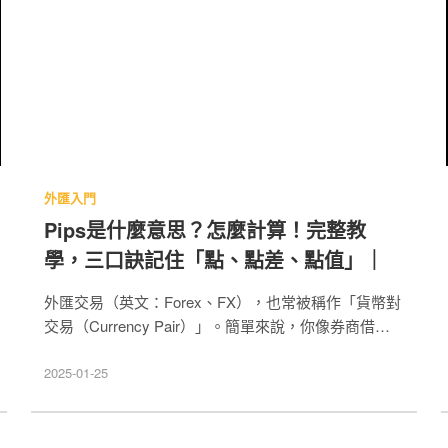
外匯入門
Pips是什麼意思？怎麼計算！完整教
學，三口訣記住「點、點差、點值」｜
外匯交易（英文：Forex、FX），也常被稱作「貨幣對
交易（Currency Pair）」。簡單來說，你像券商借入
「報價貨幣」然後用它來買入「基礎貨幣」。以賺取兩
種貨幣匯率相對價值的差額或利差。 例如 買進
2025-01-25
EUR/USD的本質：您向券商借出美元。用這些美元買
入歐元，期待歐元升值後賣出獲利。 如果您對外匯貨
幣對