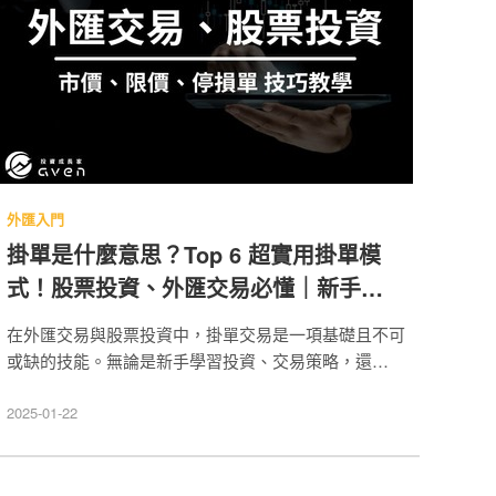
外匯入門
掛單是什麼意思？Top 6 超實用掛單模
式！股票投資、外匯交易必懂｜新手買賣
技巧教學
在外匯交易與股票投資中，掛單交易是一項基礎且不可
或缺的技能。無論是新手學習投資、交易策略，還是進
階交易者尋求提升下單精準度，掌握 Market
Order（市價單）、Limit Order（限價單） 和 Stop
2025-01-22
Order（停損單） 的功能至關重要。這些訂單類型分別
決定了交易的成交方式與觸發時機，是交易投資