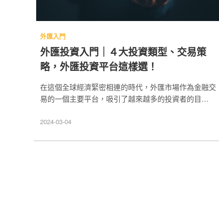
外匯入門
外匯投資入門｜４大投資類型、交易策
略，外匯投資平台這樣選！
在這個全球經濟緊密相連的時代，外匯市場作為金融交
易的一個主要平台，吸引了越來越多的投資者的目光。
外匯投資是指在全球不同貨幣之間進行的買賣活動，有
高度市場流動性、24小時不間斷交易的特點。本篇文
2024-03-04
章將為你提供全面的外匯投資入門介紹，幫助你更好了
解這個外匯投資市場的基本概念、交易方式以及相關風
險管理。