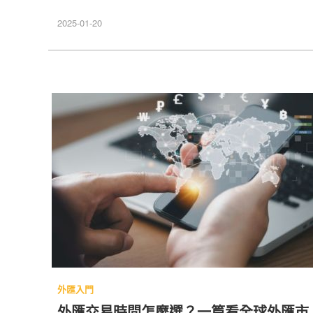
元商品，也能運行自動交易。對於新手而言，本篇外匯
教學將帶你快速了解 mt4 外匯平台 的特色與使用流
2025-01-20
程，從開戶到下載與安裝，讓你更熟悉交易步驟與策略
應用。若需要更強大的回測與掛單功能，
外匯入門
外匯交易時間怎麼選？一篇看全球外匯市