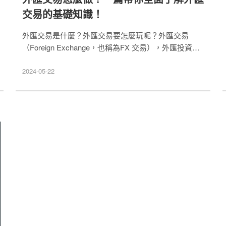
交易的基礎知識！
外匯交易是什麼？外匯交易要怎麼玩呢？外匯交易
（Foreign Exchange，也稱為FX 交易），外匯投資是
指在全球不同貨幣之間進行的買賣活動，有高度市場流
動性、24小時交易的特點。本篇文帶想了解外匯交易
2024-05-22
的你認識甚麼是外匯交易並從中獲益。