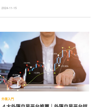
求更高的獲利。但外幣投資是什麼？Caven 投資成長
家在本文整理了外幣投資相關資訊，同時更有外匯投資
2024-11-15
入門、外匯交易怎麼做、外匯怎麼玩、外匯交易平台推
薦提供給大家參考，讓大家能深入了解外匯知識。
外匯入門
４大外匯交易平台推薦｜外匯交易平台詳