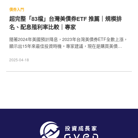
債券入門
超完整「83檔」台灣美債券ETF 推薦｜規模排
名、配息殖利率比較｜專家
隨著2024年美國預計降息，2023年台灣美債券ETF全數上漲，
顯示出15年來最佳投資時機。專家建議，現在是購買美債
ETF（特別是20年期）以利用降息帶來的價差或領取利息的最
佳時刻。選擇適合的美國公債、公司債或月配息債券ETF，把
2025-04-18
握機會。