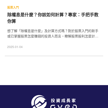
股票入門
除權息是什麼？你該如何計算？專家：手把手教
你算
想了解「除權息是什麼」及計算方式嗎？對於股票入門的新手
或已掌握股票怎麼賺錢的投資人而言，瞭解股票股利怎麼計算
尤其重要。Caven投資成長家家今天整理了除權息計算、優缺
點與常見問題，並說明除權息如何影響股價與領股利的流程。
2025-01-04
透過掌握關鍵日程與計算方式，你能更靈活地安排投資策略，
避免錯過領取股利的時機，讓資產配置更