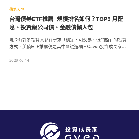
債券入門
台灣債券ETF推薦│規模排名如何？TOP5 月配
息、投資級公司債、金融債懶人包
現今有許多投資人都在尋求「穩定、可交易、低門檻」的投資
方式，美債ETF推薦便是其中關鍵選項。Caven投資成長家將
幫你從「台灣債券 ETF 規模排名」切入，並進一步聚焦「公司
債 ETF 推薦」及「金融債 ETF 推薦」兩大主軸，提供完整的
2026-06-14
債券 ETF 推薦清單與選擇邏輯。無論你屬於追求領息型投資
人，還是中長期