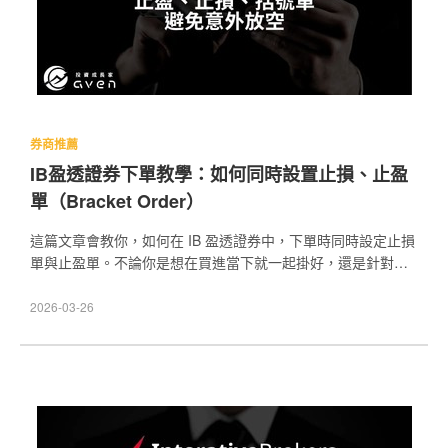
券商推薦
IB盈透證券下單教學：如何同時設置止損、止盈
單（Bracket Order）
這篇文章會教你，如何在 IB 盈透證券中，下單時同時設定止損
單與止盈單。不論你是想在買進當下就一起掛好，還是針對已
經持有的股票另外補掛止損、止盈單，我都會一步一步帶你操
作。 另外我也會特別提醒你，如果設定方式錯誤，原本只是想
2026-03-26
賣出持股，卻有可能不小心變成賣空單，所以這篇也會幫你避
開這類常見問題。