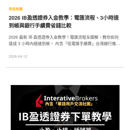
券商推薦
2026 IB盈透證券入金教學：電匯流程、3小時速
到帳與銀行手續費省錢比較
2026 最新 IB 盈透證券入金教學！電匯流程全圖解，教你如何
達成 3 小時內極速到帳。 內含「低電匯手續費」台灣銀行推
薦，讓你第一次入金 IBKR 就上手，避開手續費坑與資金卡
關。想知道哪家銀行電匯最划算？立即查看實戰心得！
2026-04-12