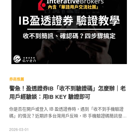
券商推薦
警急！盈透證券IB「收不到驗證碼」怎麼辦｜老
用戶經驗談：用IB KEY 驗證即可
你是否在開戶或登入 IB 盈透證券時，遇到「收不到手機驗證
碼」的情況？近期許多台灣用戶反映，IB 手機驗證碼簡訊發送
失敗，導致無法完成驗證。這背後可能涉及國際簡訊攔截、電
信商過濾，甚至 IB 自身的簡訊發送問題。 不用擔心！Caven告
2026-03-01
訴你，其實我們用戶根本「不需要依賴簡訊驗證」，只要使用