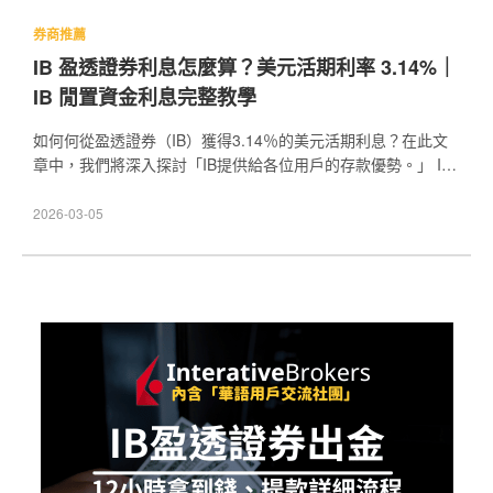
券商推薦
IB 盈透證券利息怎麼算？美元活期利率 3.14%｜
IB 閒置資金利息完整教學
如何何從盈透證券（IB）獲得3.14％的美元活期利息？在此文
章中，我們將深入探討「IB提供給各位用戶的存款優勢。」 IB
用戶的閒置資金都有對應的利息可以獲得！這利息超越許多券
商！（不管是台灣券商還是美國券商）如果你的閒置資金是
2026-03-05
「美元」，你除了最高獲得3.14％的利率之外，您的資金還享
有最高300萬美金的存款保