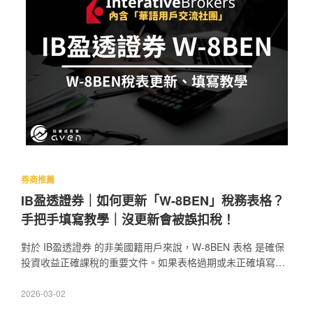
券商推薦
IB盈透證券｜如何更新「W-8BEN」稅務表格？
手把手填寫教學｜沒更新會被誤扣稅！
對於 IB盈透證券 的非美國籍用戶來說，W-8BEN 表格 是確保
投資收益正確課稅的重要文件。如果表格過期或未正確填寫，
可能導致「原本免稅的債券收益」被課高達 30% 的預扣稅，甚
至影響退稅流程。 此外，若稅務身份未被正確認定，你 的資本
2026-03-02
利得也可能遭課稅，增加不必要的稅務負擔。因此，請務必定