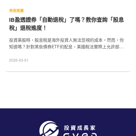
券商推薦
IB盈透證券「自動退稅」了嗎？教你查詢「股息
稅」退稅進度！
投資美股時，股息稅是海外投資人無法忽視的成本。然而，你
知道嗎？針對某些債券ETF的配息，美國稅法實際上允許部分
稅金退還，這部分盈透證券（IBKR）會「自動退稅」！ 那麼，
如何確認你的IB退稅是否已入帳？自動退稅機制是否運作正
2026-03-01
常？如果被誤扣，該怎麼處理？在這篇文章中，我將帶你了解
「如何查詢IB股息稅退稅的進度」