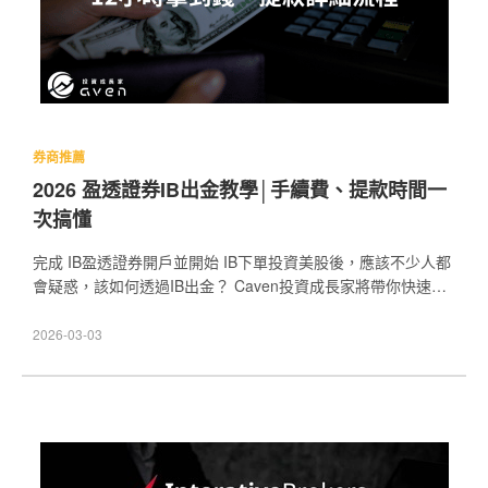
券商推薦
2026 盈透證券IB出金教學│手續費、提款時間一
次搞懂
完成 IB盈透證券開戶並開始 IB下單投資美股後，應該不少人都
會疑惑，該如何透過IB出金？ Caven投資成長家將帶你快速了
解 IB出金是什麼、IB出金流程、IB出金費用與注意事項。若你
對於美股投資有興趣，想開始投資，可以參考美股開戶文章；
2026-03-03
而針對IB盈透證券的介紹，還有 IB中文客服可以參考！