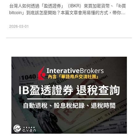
台灣人如何透過「盈透證券」（IBKR）來買加密貨幣、「ib買
bitcoin」到底該怎麼開始？本篇文章會用易懂的方式，帶你從
頭摸清「ib 買比特幣、買加密貨幣」的整個流程。IB提供四種
主流貨幣（BTC、ETH、LTC、BCH）可選。 在接下來的內容
2026-03-01
中，我們會一步步說明如何開通IB加密貨幣交易許可，並比較
「Bas