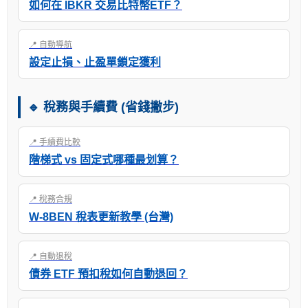
如何在 IBKR 交易比特幣ETF？
📍 自動導航
設定止損、止盈單鎖定獲利
🔹 稅務與手續費 (省錢撇步)
📍 手續費比較
階梯式 vs 固定式哪種最划算？
📍 稅務合規
W-8BEN 稅表更新教學 (台灣)
📍 自動退稅
債券 ETF 預扣稅如何自動退回？