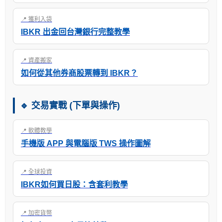
📍 獲利入袋
IBKR 出金回台灣銀行完整教學
📍 資產搬家
如何從其他券商股票轉到 IBKR？
🔹 交易實戰 (下單與操作)
📍 軟體教學
手機版 APP 與電腦版 TWS 操作圖解
📍 全球投資
IBKR如何買日股：含套利教學
📍 加密貨幣