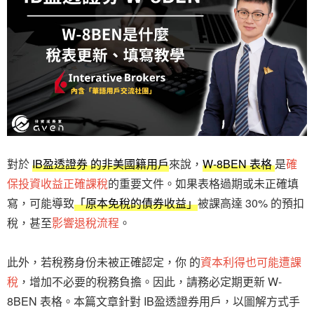
對於
IB盈透證券 的非美國籍用戶
來說，
W-8BEN 表格
是
確
保投資收益正確課稅
的重要文件。如果表格過期或未正確填
寫，可能導致
「原本免稅的債券收益」
被課高達 30% 的預扣
稅，甚至
影響退稅流程
。
此外，若稅務身份未被正確認定，你 的
資本利得也可能遭課
稅
，增加不必要的稅務負擔。因此，請務必定期更新 W-
8BEN 表格。本篇文章針對 IB盈透證券用戶，以圖解方式手