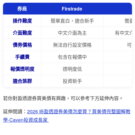
券商
Firstrade
操作難度
簡單直白，適合新手
需要
介面難度
中文介面為主
有中文介
債券價格
無法自行設定價格
可
手續費
包含在報價中
報價透明度
透明度低
適合族群
投資新手
若你對盈透證券買美債有興趣，可以參考下方延伸內容。
延伸閱讀：
2026 IB盈透證券美債怎麼買？買美債完整圖解教
學-Caven投資成長家