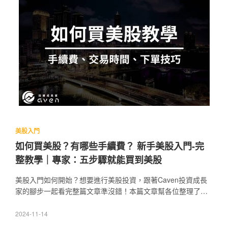
美股入門
如何買美股？有哪些手續費？ 新手美股入門-完
整教學｜專家：五步驟就能買到美股
美股入門如何開始？想要進行美股投資，跟著Caven投資成長
家的腳步一起看完整篇文章準沒錯！本篇文章幫各位整理了美
股投資優勢、怎麼買美股、美股交易規則、美股買賣教學、美
股投資推薦以及美股入門的常見問題。若想多了解美股投資相
2024-11-14
關資訊，千萬別錯過Caven整理的美股開戶、美股ETF推薦、