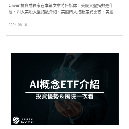
Caven投資成長家在本篇文章將告訴你：美股大盤指數是什
麼、四大美股大盤指數介紹、美股四大指數差異比較、美股四
大指數怎麼買以及美股大盤指數常見問題。如果想了解更多美
股投資相關資訊，也不要錯過Caven整理的VOO是什麼、美股
2024-06-10
ETF 績效排名兩篇文章哦！