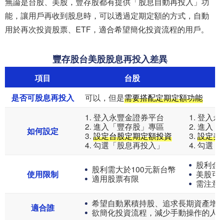
無論是台股、美股，豐存股都有提供「股息自動再投入」功
能，讓用戶再收到股息時，可以透過定期定額的方式，自動
用於再次投資股票、ETF，適合希望簡化投資流程的用戶。
豐存股台美股股息再投入差異
項目
台股
是否可股息再投入
可以，但是
需要搭配定期定額功能
1. 登入永豐金證券平台
1. 登
2. 進入「豐存股」專區
2. 進
如何設定
3.
設定台股定期定額投資
3.
設定
4. 勾選「股息再投入」
4. 勾
股利金
股利需大於100元新台幣
使用限制
美股可
適用股票有限
需注意
希望自動累積持股、追求長期資產增
適合誰
欲簡化投資流程，減少手動操作的人