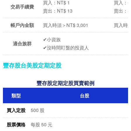
買入：NT$ 1
買入：0.
交易手續費
賣出：NT$ 13
賣出：3
帳戶內金額
買入時須＞NT$ 3,001
買入時須
✔小資族
適合族群
✔沒時間盯盤的投資人
豐存股台美股定期定股
豐存股定期定股買賣範例
類型
台股
買入定股
500 股
股票價格
每股 50 元