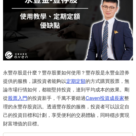
永豐存股是什麼？豐存股要如何使用？豐存股是永豐金證券
提供的服務，讓投資者能夠以
定期定額
的方式購買股票，無
論市場行情如何，都能堅持投資，達到平均成本的效果。剛
從
股票入門
的投資新手，千萬不要錯過
Caven投資成長家
整
理的永豐存股資訊。透過豐存股的服務，投資者可以設定自
己的投資目標和計劃，享受便利的交易體驗，同時穩步實現
財富增值的目標。