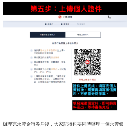
辦理完永豐金證券戶後，大家記得也要同時辦理一個永豐銀