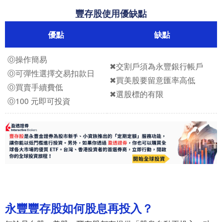
豐存股使用優缺點
優點
缺點
Ⓞ操作簡易
✖交割戶須為永豐銀行帳戶
Ⓞ可彈性選擇交易扣款日
✖買美股要留意匯率高低
Ⓞ買賣手續費低
✖選股標的有限
Ⓞ100 元即可投資
永豐豐存股如何股息再投入？