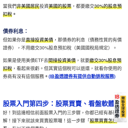
當我們
非美國居民
投資
美國的股票
，都要繳交
30%的股息預
扣稅
。
債券利息：
但如果你是
直接投資美債
，那債券的利息（債務性質的有價
證券），不用繳交30%股息預扣稅（美國國稅局規定）。
如果是使用美債ETF去
間接投資美債
，就要
繳交30%股息預
扣稅
，看起來很虧。但其實這個稅可以退還，就看你使用的
券商有沒有這個服務
。
(IB盈透證券有提供自動退稅服務)
股票入門第四步：股票買賣、看盤軟體
好！到這邊相信前面股票入門的三步驟，你都已經有基礎了
解！接下來就該來買賣股票囉！這一步驟「
股票買賣怎麼