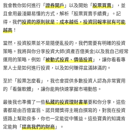
我會教你如何進行「
證券開戶
」以及開始「
股票買賣
」，並
且會用最淺顯易懂的方式，解析「股票買賣手續費」。記
得，我們
投資的原則就是：成本越低，投資回報率就有可能
越高
！
當然，投資股票並不是隨便亂投的，我們需要有明確的投資
策略。我將與你分享投資大師(資產百億美金)以及我自己經常
運用的策略，例如「
被動式投資、價值投資
」，讓你看看專
業人士是如何進行投資，以及如何賺得盆滿缽滿的。
至於「股票怎麼看」，我也會提供多數投資人認為非常實用
的「看盤軟體」，讓你能夠快速掌握市場動態。
最後我也準備了一些
私藏的投資理財書單
要和你分享，這些
書都是由百億富翁、諾貝爾獎得主親自撰寫的，對我在投資
道路上幫助良多，你也一定能從中獲益。這些寶貴的知識肯
定能夠「
提高我們的財商
」。