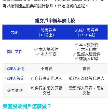
可以順利開立股票和銀行帳戶，開始投資的旅程。
證券戶申辦年齡比較
一般證券戶
未成年證券戶
類別
（18歲上）
（7～18歲）
✅ 本人雙證件
✅ 本人雙證件
✅ 本人印章
開戶文件
✅ 本人印章
✅ 監護人雙證件
✅ 監護人印章
代理人陪同
不需要
需要
代理人設定
可自行設定代理人
監護人為預設代理人
可進行正常的買賣
需監護人同意，限制
交易限制
交易
交易
美國股票開戶怎麼做？