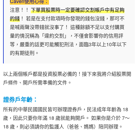
Caven使用心得：
注意！！
下單買股票時一定要確認交割帳戶中有足夠
的錢
！ 若是在支付款項時你發現的錢包沒錢，那可不
是喊兩聲沒帶錢就沒事了！ 這種餘額不足以支付購買
量的情況稱為「違約交割」，不僅會影響你的信用評
等，嚴重的話更可能觸犯刑法，面臨3年以上10年以下
的有期徒刑。
以上兩個帳戶都是投資股票必備的！接下來我將介紹股票開
戶條件、開戶所需準備的文件。
證券戶年齡：
所有的中華民國國民皆可辦理證券戶，民法成年年齡為 18
歲，因此只要你年滿 18 歲就能夠開戶。 如果你是介於 7～
18 歲，則必須請你的監護人（爸爸、媽媽）陪同辦理。