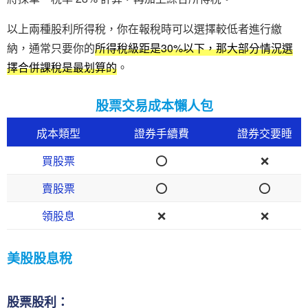
以上兩種股利所得稅，你在報稅時可以選擇較低者進行繳
納，通常只要你的
所得稅級距是30%以下，那大部分情況選
擇合併課稅是最划算的
。
股票交易成本懶人包
成本類型
證券手續費
證券交要睡
買股票
⭕
❌
賣股票
⭕
⭕
領股息
❌
❌
美股股息稅
股票股利：