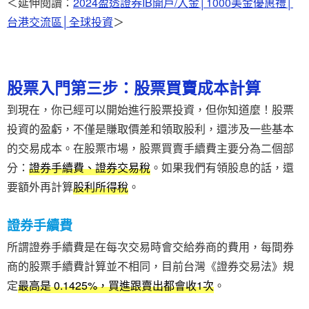
＜延伸閱讀：
2024盈透證券IB開戶/入金│1000美金優惠禮│
台港交流區│全球投資
＞
股票入門第三步：股票買賣成本計算
到現在，你已經可以開始進行股票投資，但你知道麼！股票
投資的盈虧，不僅是賺取價差和領取股利，還涉及一些基本
的交易成本。在股票市場，股票買賣手續費主要分為二個部
分：
證券手續費、證券交易稅
。如果我們有領股息的話，還
要額外再計算
股利所得稅
。
證券手續費
所謂證券手續費是在每次交易時會交給券商的費用，每間券
商的股票手續費計算並不相同，目前台灣《證券交易法》規
定
最高是 0.1425%，買進跟賣出都會收1次
。