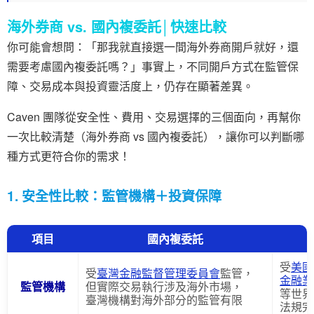
海外券商 vs. 國內複委託│快速比較
你可能會想問：「那我就直接選一間海外券商開戶就好，還
需要考慮國內複委託嗎？」事實上，不同開戶方式在監管保
障、交易成本與投資靈活度上，仍存在顯著差異。
Caven 團隊從安全性、費用、交易選擇的三個面向，再幫你
一次比較清楚（海外券商 vs 國內複委託），讓你可以判斷哪
種方式更符合你的需求！
1. 安全性比較：監管機構＋投資保障
項目
國內複委託
受
美國
受
臺灣金融監督管理委員會
監管，
金融業
監管機構
但實際交易執行涉及海外市場，
等世界
臺灣機構對海外部分的監管有限
法規完