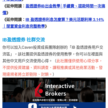
《延伸閱讀：
盈透證券IB出金教學│手續費、提款時間一次搞
懂
》
《延伸閱讀：
IB 盈透證券利息怎麼算？美元活期利率 3.14%
｜閒置資金利息完整教學
》
IB盈透證券 社群交流
你可以加入Caven投資成長團隊創辦的「IB 盈透證券用戶交
流區」，該社團提供盈透證券的使用教學，你可以在裡面與
其他中文用戶交流使用心得。（
此社團僅供使用心得分享，
不提供投資建議、資料調查、課程推廣或其他商業活動，發
現違規者將立即剔除、封鎖。
）