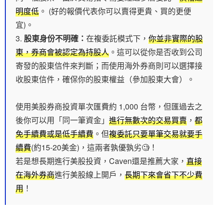
明度低
。 (好的報價代表你可以賣得更貴、買的更便
宜)。
股東身份不明確：
在複委託模式下，
你並非實際的股
東，券商會被認定為持股人
。這可以從你是否收到公司
寄發的股東信件來判斷；而使用海外券商則可以選擇接
收股東信件，確保你的股東權益（參加股東大會）。
使用美股券商投資單次匯費約 1,000 台幣，但匯過去之
後你可以用「同一筆資金」
進行無數次的交易買賣
，
都
免手續費或是低手續費
。但
複委託只要單筆交易就要手
續費
(約15-20美金)，這兩者孰優孰劣🧐！
若是想長期進行美股投資，Caven還是推薦大家，
直接
在海外券商
進行美股線上開戶，
長期下來會省下不少費
用
！