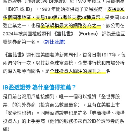
盈透證券（Interactive Brokers）於 1978 年成立，常被稱為
「IBKR 或 IB」，1993 年開始提供電子交易服務，
支援200
多個國家地區，交易160個市場並支援28種貨幣，
是美國 500
強企業之一，也是
全球規模最大的網路券商之一
。該公司在
2024年被美國權威週刊
《富比世》（Forbes）
評為最佳互
聯網券商第一名。
（評比連結）
《富比世》
週刊是美國老牌新聞周刊，首發日期1917年。每
兩週發行一次，以其對全球富豪榜、企業排行榜和市場分析
的深入報導而聞名。是
全球投資人關注的週刊之一
名
IB盈透證券 為什麼值得推薦？
是目前台灣用戶能接觸到，唯一一個可以投資「全世界股
票」的海外券商（投資商品數量最多），且有在美股上市
「安全性也夠」。同時盈透證券也是許多「券商機構、機構
投資人」的上手券商（他們的服務多來自於IB盈透證券的系
統）