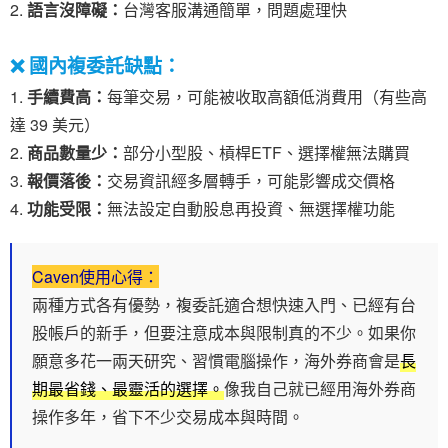
語言沒障礙：
台灣客服溝通簡單，問題處理快
❌ 國內複委託缺點：
手續費高：
每筆交易，可能被收取高額低消費用（有些高
達 39 美元）
商品數量少：
部分小型股、槓桿ETF、選擇權無法購買
報價落後：
交易資訊經多層轉手，可能影響成交價格
功能受限：
無法設定自動股息再投資、無選擇權功能
Caven使用心得：
兩種方式各有優勢，複委託適合想快速入門、已經有台
股帳戶的新手，但要注意成本與限制真的不少。如果你
願意多花一兩天研究、習慣電腦操作，海外券商會是
長
期最省錢、最靈活的選擇。
像我自己就已經用海外券商
操作多年，省下不少交易成本與時間。