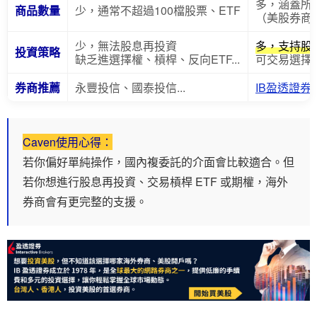
多，涵蓋所有
商品數量
少，通常不超過100檔股票、ETF
（美股券商
少，無法股息再投資
多，支持股
投資策略
缺乏進選擇權、槓桿、反向ETF...
可交易選擇權
券商推薦
永豐投信、國泰投信...
IB盈透證券
Caven使用心得：
若你偏好單純操作，國內複委託的介面會比較適合。但
若你想進行股息再投資、交易槓桿 ETF 或期權，海外
券商會有更完整的支援。