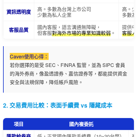
高。多數為台灣上市公司
高。少
資訊透明度
少數為私人企業
多數為
國內客服，語言溝通無障礙，
提供中
客服品質
但客服
對海外市場的專業知識較弱
。
客服人
Caven使用心得：
若你選擇的是受 SEC、FINRA 監管，並為 SIPC 會員
的海外券商，像盈透證券、嘉信證券等，都能提供資金
安全與法規保障，降低帳戶風險。
2. 交易費用比較：表面手續費 vs 隱藏成本
項目
國內複委託
匯款給券商
低，正常國內匯款手續費（10~20台幣）
高