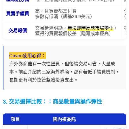
高，且買賣都需付費
低
買賣手續費
多數有低消（凱基39.9美元）
但
交易延遲明顯，
無法即時反映市場變化
，
提
交易報價
獲得的買賣報價較差（隱藏成本極高）
市
Caven使用心得：
海外券商雖有一次性匯費，但後續交易可省下大量成
本。前面介紹的三家海外券商，都有著低手續費機制，
長期更有利於控管整體投資支出。
3. 交易選擇比較：：商品數量與操作彈性
項目
國內複委託