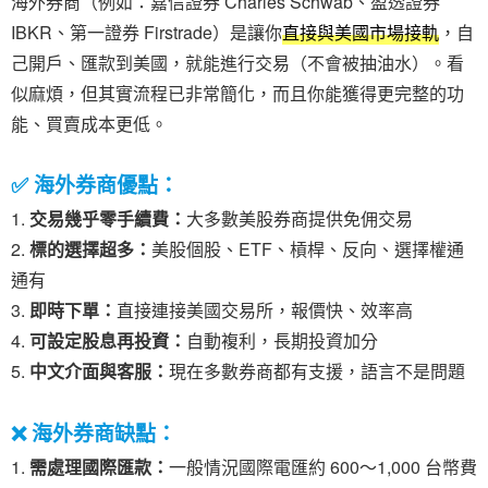
海外券商（例如：嘉信證券 Charles Schwab、盈透證券
IBKR、第一證券 Firstrade）是讓你
直接與美國市場接軌
，自
己開戶、匯款到美國，就能進行交易（不會被抽油水）。看
似麻煩，但其實流程已非常簡化，而且你能獲得更完整的功
能、買賣成本更低。
✅ 海外券商優點：
交易幾乎零手續費：
大多數美股券商提供免佣交易
標的選擇超多：
美股個股、ETF、槓桿、反向、選擇權通
通有
即時下單：
直接連接美國交易所，報價快、效率高
可設定股息再投資：
自動複利，長期投資加分
中文介面與客服：
現在多數券商都有支援，語言不是問題
❌ 海外券商缺點：
需處理國際匯款：
一般情況國際電匯約 600～1,000 台幣費